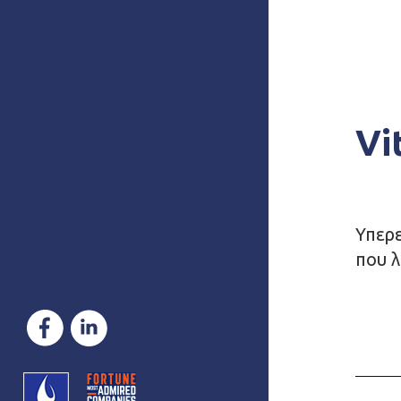
Vi
Υπερε
που λ