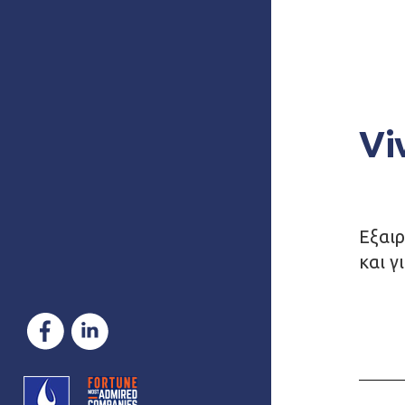
Vi
Εξαιρ
και γ