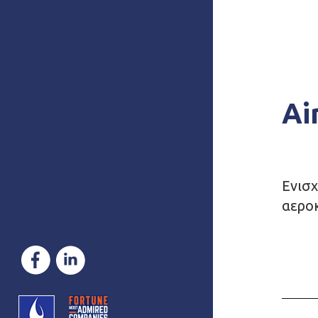
Ai
Ενισχ
αεροκ