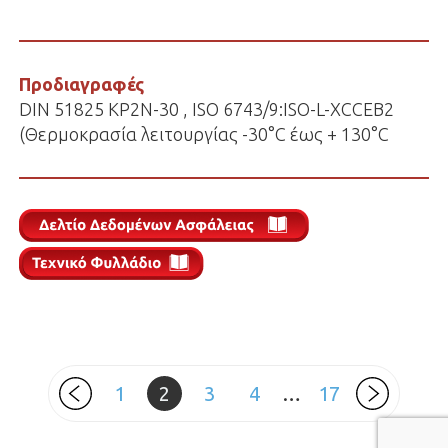
Προδιαγραφές
DIN 51825 KP2N-30 , ISO 6743/9:ISO-L-XCCEB2
(Θερμοκρασία λειτουργίας -30°C έως + 130°C
Πλοήγηση
1
2
3
4
…
17
σελίδας