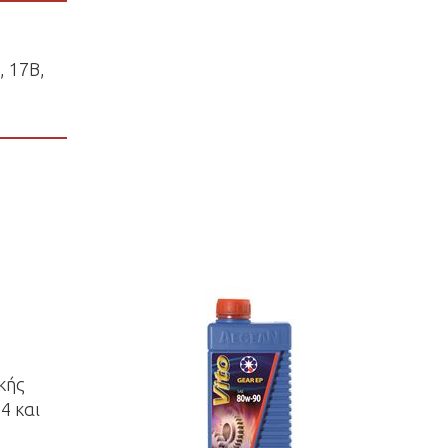
, 17B,
ικής
4 και