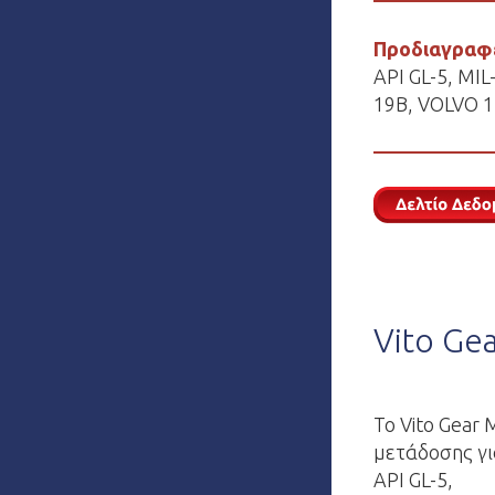
Προδιαγραφ
API GL-5, MI
19B, VOLVO 1
Vito Ge
Το Vito Gear
μετάδοσης γι
API GL-5,