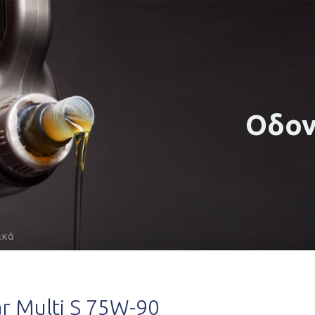
Οδον
ικά
ar Multi S 75W-90