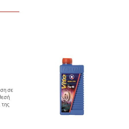
ήση σε
θεσή
 της