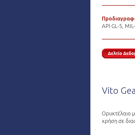
Προδιαγραφ
API GL-5, MI
Vito Ge
Oρυκτέλαιο μ
χρήση σε δια