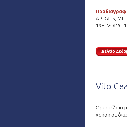
Προδιαγραφ
API GL-5, MI
19B, VOLVO 1
Vito Gea
Oρυκτέλαιο μ
χρήση σε δια