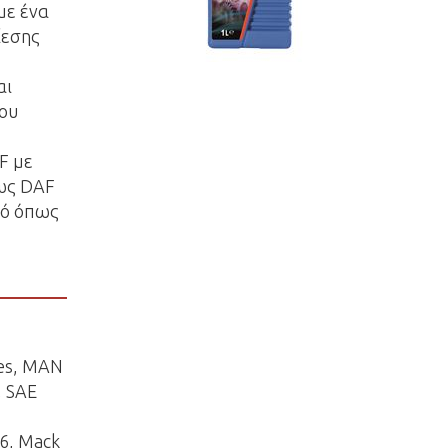
με ένα
ίεσης
αι
που
F με
πως DAF
ρό όπως
xes, MAN
, SAE
6, Mack