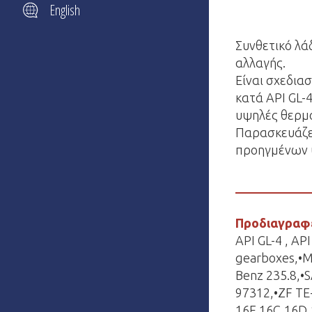
English
Συνθετικό λ
αλλαγής.
Είναι σχεδια
κατά API GL-
υψηλές θερμο
Παρασκευάζετ
προηγμένων 
Προδιαγραφ
API GL-4 , AP
gearboxes,•M
Benz 235.8,•S
97312,•ZF TE
16F,16C,16D,