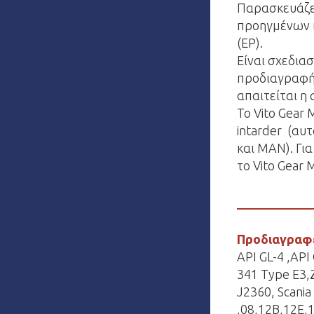
Παρασκευάζετ
προηγμένων 
(ΕΡ).
Είναι σχεδια
προδιαγραφή 
απαιτείται η
Το Vito Gear
intarder (α
και MAN). Γι
το Vito Gear
Προδιαγραφ
API GL-4 ,API
341 Type E3,
J2360, Scania
,08,12B,12E,