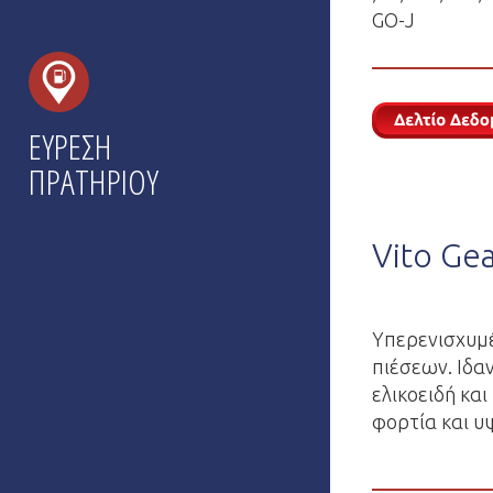
GO-J
ΕΥΡΕΣΗ
ΠΡΑΤΗΡΙΟΥ
Vito Ge
Υπερενισχυμ
πιέσεων. Ιδα
ελικοειδή κα
φορτία και υ