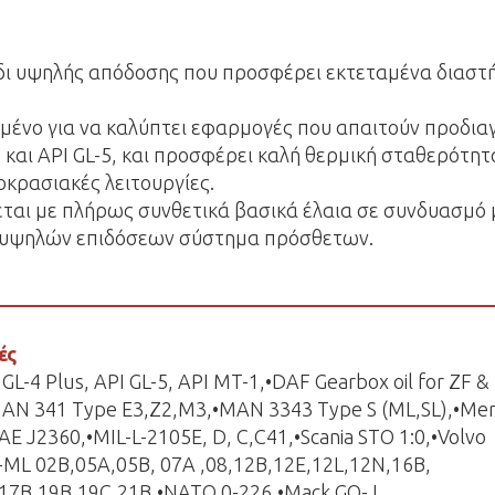
άδι υψηλής απόδοσης που προσφέρει εκτεταμένα διαστ
σμένο για να καλύπτει εφαρμογές που απαιτούν προδι
4 και API GL-5, και προσφέρει καλή θερμική σταθερότητ
κρασιακές λειτουργίες.
αι με πλήρως συνθετικά βασικά έλαια σε συνδυασμό 
υψηλών επιδόσεων σύστημα πρόσθετων.
ές
I GL-4 Plus, API GL-5, API MT-1,•DAF Gearbox oil for ZF &
AN 341 Type E3,Z2,M3,•MAN 3343 Type S (ML,SL),•Me
AE J2360,•MIL-L-2105E, D, C,C41,•Scania STO 1:0,•Volvo
-ML 02B,05A,05B, 07A ,08,12B,12E,12L,12N,16B,
17B,19B,19C,21B,•NATO 0-226,•Mack GO-J,