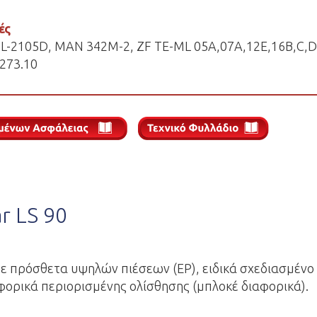
ές
L-L-2105D, MAN 342M-2, ZF TE-ML 05A,07A,12E,16B,C,D
273.10
r LS 90
ε πρόσθετα υψηλών πιέσεων (EP), ειδικά σχεδιασμένο 
φορικά περιορισμένης ολίσθησης (μπλοκέ διαφορικά).