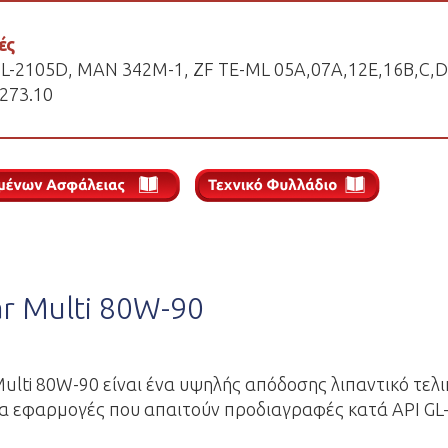
ές
L-L-2105D, MAN 342M-1, ZF TE-ML 05A,07A,12E,16B,C,D
273.10
ar Multi 80W-90
 Multi 80W-90 είναι ένα υψηλής απόδοσης λιπαντικό τελ
α εφαρμογές που απαιτούν προδιαγραφές κατά API GL-