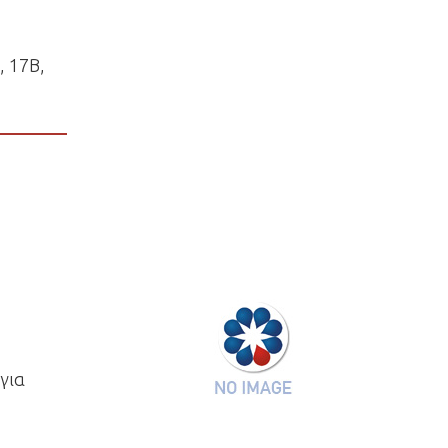
, 17B,
για