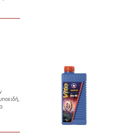
ν
υποειδή,
λα