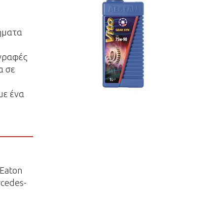
ήματα
αγραφές
α σε
με ένα
 Eaton
rcedes-