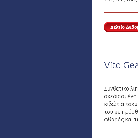
Vito Ge
Συνθετικό λι
σχεδιασμένο 
κιβώτια ταχυ
του με πρόσθ
φθοράς και τ