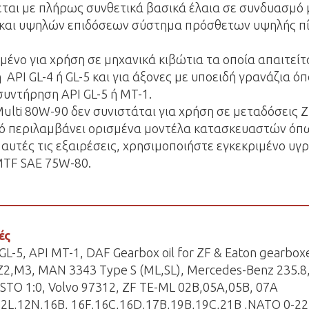
αι με πλήρως συνθετικά βασικά έλαια σε συνδυασμό 
και υψηλών επιδόσεων σύστημα πρόσθετων υψηλής π
σμένο για χρήση σε μηχανικά κιβώτια τα οποία απαιτείτ
API GL-4 ή GL-5 και για άξονες με υποειδή γρανάζια ό
 συντήρηση API GL-5 ή MT-1.
 Multi 80W-90 δεν συνιστάται για χρήση σε μεταδόσεις Z
υτό περιλαμβάνει ορισμένα μοντέλα κατασκευαστών ό
α αυτές τις εξαιρέσεις, χρησιμοποιήστε εγκεκριμένο υγ
 MTF SAE 75W-80.
ές
 GL-5, API MT-1, DAF Gearbox oil for ZF & Eaton gearbo
Z2,M3, MAN 3343 Type S (ML,SL), Mercedes-Benz 235.8
 STO 1:0, Volvo 97312, ZF TE-ML 02B,05A,05B, 07A
12L,12N,16B, 16F,16C,16D,17B,19B,19C,21B ,NATO 0-22