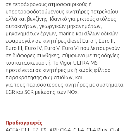
σε τετράχρονους ατμοσφαιρικούς ή
υπερτροφοδοτούμενους κινητήρες πετρελαίου
αλλά και βενζίνης. Ιδανικό για μικτούς στόλους
αυτοκινήτων, γεωργικών μηχανημάτων,
μηχανημάτων έργων, marine και άλλων οδικών
εφαρμογών σε κινητήρες diesel Euro I, Euro II,
Euro III, Euro IV, Euro V, Euro VI που λειτουργούν
σε διάφορες συνθήκες, σύμφωνα με τις οδηγίες
του κατασκευαστή. Το Vigor ULTRA MS
προτείνεται σε κινητήρες με ή χωρίς φίλτρο
παρακράτησης σωματιδίων, και
για τους περισσότερους κινητήρες με συστήματα
EGR και SCR μείωσης των NOx.
Προδιαγραφές
ACEA: E11, E7, E9, API: CK-4, CJ-4, CI-4 Plus, CI-4,